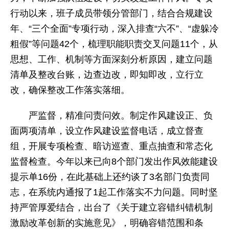
行动以来，班子成员带领分管部门，结合合规建设
年、“三个全面”专项行动，深入排查“六不”、“虚躲冷
粗假”等问题42个，梳理职能职责交叉问题11个，从
思想、工作、机制等方面深刻分析原因，建立问题
清单及整改台账，边查边改，即知即改，立行立
改，确保整改工作落实落细。
严监督，精准问责问效。制定作风建设正、负
面两项清单，设立作风建设监督电话，成立督查
组，开展专项检查、暗访巡查、重点抽查和常态化
监督检查。今年以来已向8个部门发出作风效能建设
提示单16份，在此基础上还约谈了3名部门负责同
志，在系统内通报了1起工作落实不力问题。同时坚
持严管厚爱结合，出台了《关于建立容错纠错机制
激励改革创新的实施意见》，明确容错范围和条